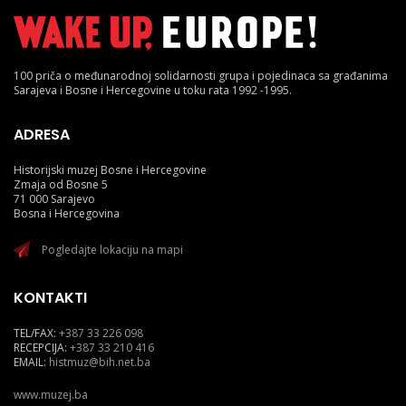
100 priča o međunarodnoj solidarnosti grupa i pojedinaca sa građanima
Sarajeva i Bosne i Hercegovine u toku rata 1992 -1995.
ADRESA
Historijski muzej Bosne i Hercegovine
Zmaja od Bosne 5
71 000 Sarajevo
Bosna i Hercegovina
Pogledajte lokaciju na mapi
KONTAKTI
TEL/FAX:
+387 33 226 098
RECEPCIJA:
+387 33 210 416
EMAIL:
histmuz@bih.net.ba
www.muzej.ba