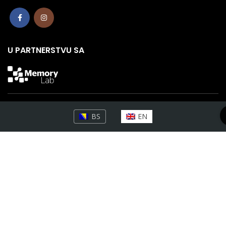
U PARTNERSTVU SA
BS
EN
Projekat je finansiran od strane “International Relief Fund for
Organisations in Culture and Education 2021” Ministarstva vanjskih
poslova Savezne Republike Njemačke, Goethe Instituta i drugih
partnera:
www.goethe.de/relieffund
2022
wakeupeurope.ba.
All rights reserved.
DOC.BA
.