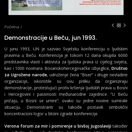
Početna
Demonstracije u Beču, jun 1993.
U junu 1993, UN je sazvao Svjetsku konferenciju o ljudskim
pravima u Beču. Konferencija je tokom 12 dana okupila 6000
predstavnika vlasti i aktivista za ljudska prava iz cijelog svijeta,
kao i 1000 novinara. Bosanskohercegovačke izbjeglice,
Društvo
za Ugrožene narode
, udruženje žena “Biser” i druge nevladine
organizacije, iskoristile su ovu priliku da organiziraju
demonstracije, protestujući protiv kršenja ljudskih prava u Bosni
i Hercegovini i pasivnosti međunarodne zajednice. “U Beču
pričaju, u Bosni se umire”: ovako su jedne novine sumirale
situaciju. Demonstranti su takođe postavili simbolični
koncentracioni logor u blizini zgrade konferencije.
Verona forum za mir i pomirenje u bivšoj Jugoslaviji
također