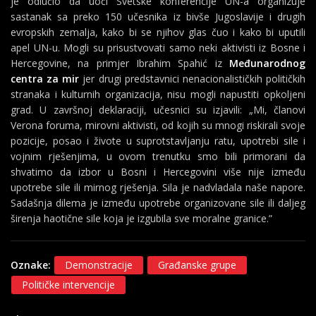
je odlučio da uoči Svetske konferencije UN-a organizuje
sastanak sa preko 150 učesnika iz bivše Jugoslavije i drugih
evropskih zemalja, kako bi se njihov glas čuo i kako bi uputili
apel UN-u. Mogli su prisustvovati samo neki aktivisti iz Bosne i
Hercegovine, na primjer Ibrahim Spahić iz
Međunarodnog
centra za mir
jer drugi predstavnici nenacionalističkih političkih
stranaka i kulturnih organizacija, nisu mogli napustiti opkoljeni
grad. U završnoj deklaraciji, učesnici su izjavili: „Mi, članovi
Verona foruma, mirovni aktivisti, od kojih su mnogi riskirali svoje
pozicije, posao i živote u suprotstavljanju ratu, upotrebi sile i
vojnim rješenjima, u ovom trenutku smo bili primorani da
shvatimo da izbor u Bosni i Hercegovini više nije između
upotrebe sile ili mirnog rješenja. Sila je nadvladala naše napore.
Sadašnja dilema je između upotrebe organizovane sile ili daljeg
širenja haotične sile koja je izgubila sve moralne granice.”
Oznake:
Demonstracije
Građanske grupe
Političke intervencije