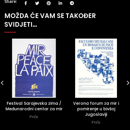
Share
MOŽDA ĆE VAM SE TAKOĐER
SVIDJETI…
Festival Sarajevska zima /
Verona forum za mir i
Međunarodni centar za mir
pomirenje u bivšoj
Jugoslaviji
Priče
Priče