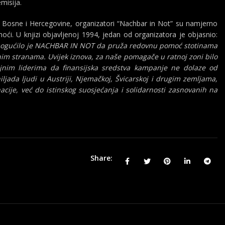
misija.
ja Bosne i Hercegovine, organizatori “Nachbar in Not” su namjerno
moći. U knjizi objavljenoj 1994, jedan od organizatora je objasnio:
) omogućilo je NACHBAR IN NOT da pruža redovnu pomoć stotinama
enim stranama. Uvijek iznova, za naše pomagače u ratnoj zoni bilo
ojnim liderima da finansijska sredstva kampanje ne dolaze od
iljada ljudi u Austriji, Njemačkoj, Švicarskoj i drugim zemljama,
acije, već do istinskog suosjećanja i solidarnosti zasnovanih na
Share