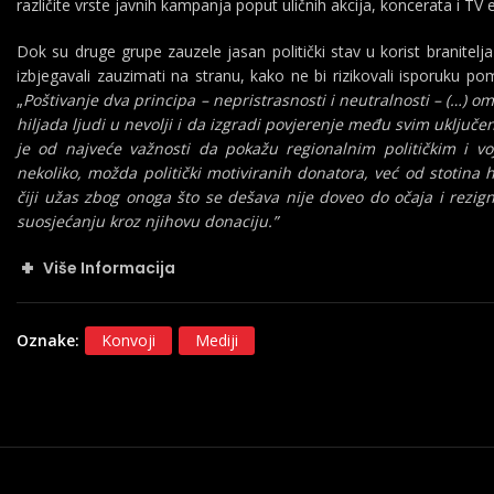
različite vrste javnih kampanja poput uličnih akcija, koncerata i TV e
Dok su druge grupe zauzele jasan politički stav u korist branitel
izbjegavali zauzimati na stranu, kako ne bi rizikovali isporuku po
„
Poštivanje dva principa – nepristrasnosti i neutralnosti – (…
hiljada ljudi u nevolji i da izgradi povjerenje među svim uključ
je od najveće važnosti da pokažu regionalnim političkim i v
nekoliko, možda politički motiviranih donatora, već od stotina h
čiji užas zbog onoga što se dešava nije doveo do očaja i rezign
suosjećanju kroz njihovu donaciju.”
Više Informacija
Oznake:
Konvoji
Mediji