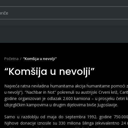
Početna
“Komšija u nevolji”
“Komšija u nevolji”
Najveća ratna nevladina humanitarna akcija humanitarne pomoći za 
u nevolji“). “Nachbar in Not” pokrenuli su austrijski Crveni križ, Car
godine organizovan je odlazak 2.600 kamiona – u prosjeku četiri k
izbjegličkim kampovima u drugim dijelovima bivše Jugoslavije.
Samo u razdoblju od maja do septembra 1992. godine 750.000 stan
Njihove donacije iznosile su 330 miliona šilinga (ekvivalentno 24