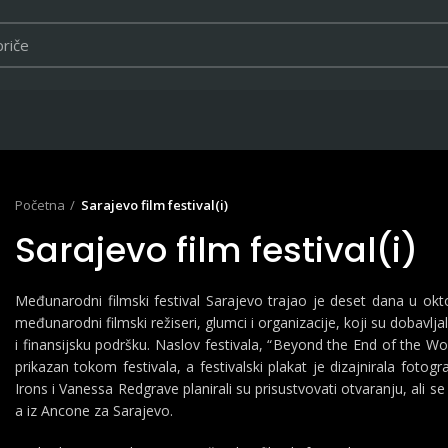
Početna
Sarajevo film festival(i)
Sarajevo film festival(i)
Međunarodni filmski festival Sarajevo trajao je deset dana u okto
međunarodni filmski režiseri, glumci i organizacije, koji su dobavljal
i finansijsku podršku. Naslov festivala, “Beyond the End of the Wor
prikazan tokom festivala, a festivalski plakat je dizajnirala fotog
Irons i Vanessa Redgrave planirali su prisustvovati otvaranju, ali se 
a iz Ancone za Sarajevo.