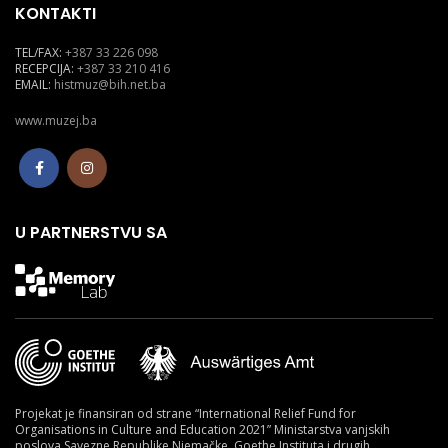
KONTAKTI
TEL/FAX:
+387 33 226 098
RECEPCIJA:
+387 33 210 416
EMAIL:
histmuz@bih.net.ba
www.muzej.ba
U PARTNERSTVU SA
Projekat je finansiran od strane “International Relief Fund for
Organisations in Culture and Education 2021” Ministarstva vanjskih
poslova Savezne Republike Njemačke, Goethe Instituta i drugih