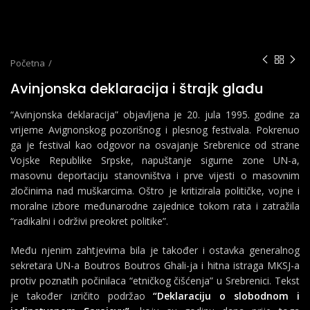
Početna
Avinjonska deklaracija i štrajk glađu
“Avinjonska deklaracija” objavljena je 20. jula 1995. godine za
vrijeme Avignonskog pozorišnog i plesnog festivala. Pokrenuo
ga je festival kao odgovor na osvajanje Srebrenice od strane
Vojske Republike Srpske, napuštanje sigurne zone UN-a,
masovnu deportaciju stanovništva i prve vijesti o masovnim
zločinima nad muškarcima. Oštro je kritizirala političke, vojne i
moralne izbore međunarodne zajednice tokom rata i zatražila
“radikalni i održivi preokret politike”.
Među njenim zahtjevima bila je također i ostavka generalnog
sekretara UN-a Boutros Boutros Ghali-ja i hitna istraga MKSJ-a
protiv poznatih počinilaca “etničkog čišćenja” u Srebrenici. Tekst
je također izričito podržao
“Deklaraciju o slobodnom i