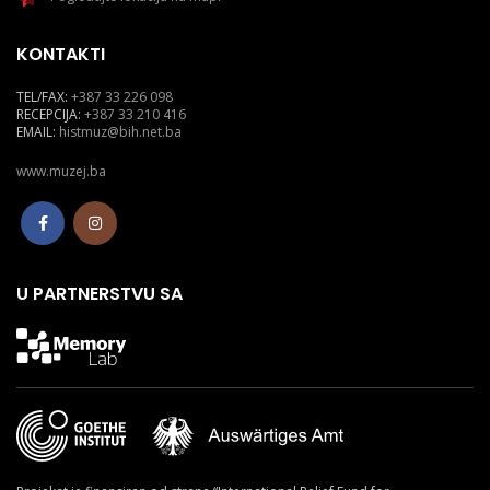
KONTAKTI
TEL/FAX:
+387 33 226 098
RECEPCIJA:
+387 33 210 416
EMAIL:
histmuz@bih.net.ba
www.muzej.ba
U PARTNERSTVU SA