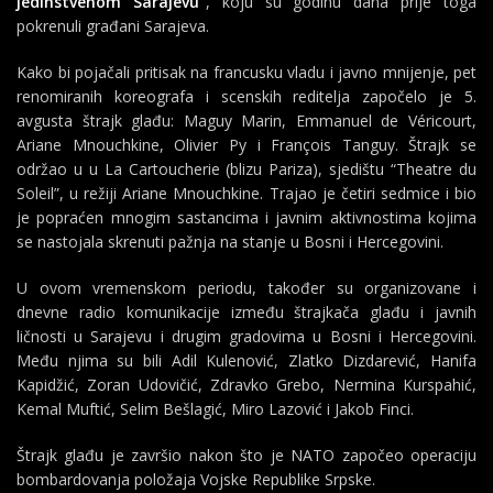
jedinstvenom Sarajevu”
, koju su godinu dana prije toga
pokrenuli građani Sarajeva.
Kako bi pojačali pritisak na francusku vladu i javno mnijenje, pet
renomiranih koreografa i scenskih reditelja započelo je 5.
avgusta štrajk glađu: Maguy Marin, Emmanuel de Véricourt,
Ariane Mnouchkine, Olivier Py i François Tanguy. Štrajk se
održao u u La Cartoucherie (blizu Pariza), sjedištu “Theatre du
Soleil”, u režiji Ariane Mnouchkine. Trajao je četiri sedmice i bio
je popraćen mnogim sastancima i javnim aktivnostima kojima
se nastojala skrenuti pažnja na stanje u Bosni i Hercegovini.
U ovom vremenskom periodu, također su organizovane i
dnevne radio komunikacije između štrajkača glađu i javnih
ličnosti u Sarajevu i drugim gradovima u Bosni i Hercegovini.
Među njima su bili Adil Kulenović, Zlatko Dizdarević, Hanifa
Kapidžić, Zoran Udovičić, Zdravko Grebo, Nermina Kurspahić,
Kemal Muftić, Selim Bešlagić, Miro Lazović i Jakob Finci.
Štrajk glađu je završio nakon što je NATO započeo operaciju
bombardovanja položaja Vojske Republike Srpske.