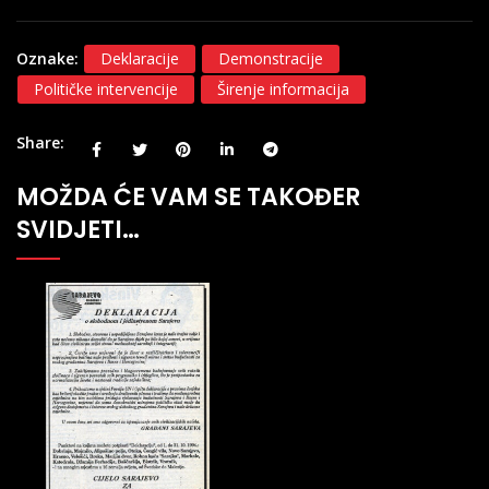
Oznake:
Deklaracije
Demonstracije
Političke intervencije
Širenje informacija
Share
MOŽDA ĆE VAM SE TAKOĐER
SVIDJETI…