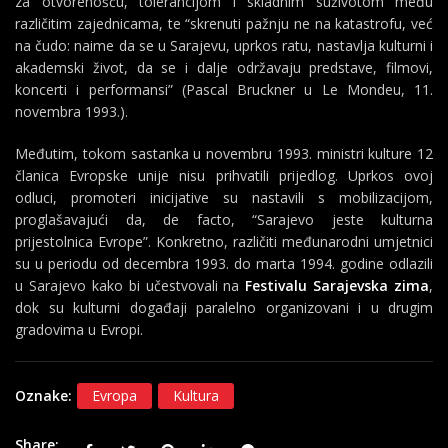
za otvorenošću, tolerancijom i skladnim suživotom među
različitim zajednicama, te “skrenuti pažnju ne na katastrofu, već
na čudo: naime da se u Sarajevu, uprkos ratu, nastavlja kulturni i
akademski život, da se i dalje održavaju predstave, filmovi,
koncerti i performansi” (Pascal Bruckner u Le Mondeu, 11.
novembra 1993.).
Međutim, tokom sastanka u novembru 1993. ministri kulture 12
članica Evropske unije nisu prihvatili prijedlog. Uprkos ovoj
odluci, promoteri inicijative su nastavili s mobilizacijom,
proglašavajući da, de facto, “Sarajevo jeste kulturna
prijestolnica Evrope”. Konkretno, različiti međunarodni umjetnici
su u periodu od decembra 1993. do marta 1994. godine odlazili
u Sarajevo kako bi učestvovali na
Festivalu Sarajevska zima
,
dok su kulturni događaji paralelno organizovani i u drugim
gradovima u Evropi.
Oznake:
Evropa
Kultura
Share