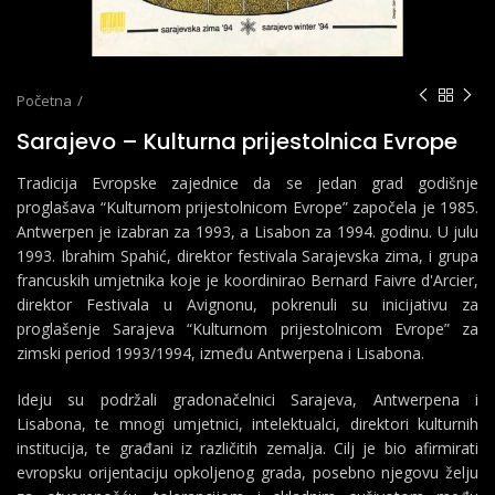
Početna
Sarajevo – Kulturna prijestolnica Evrope
Tradicija Evropske zajednice da se jedan grad godišnje
proglašava “Kulturnom prijestolnicom Evrope” započela je 1985.
Antwerpen je izabran za 1993, a Lisabon za 1994. godinu. U julu
1993. Ibrahim Spahić, direktor festivala Sarajevska zima, i grupa
francuskih umjetnika koje je koordinirao Bernard Faivre d'Arcier,
direktor Festivala u Avignonu, pokrenuli su inicijativu za
proglašenje Sarajeva “Kulturnom prijestolnicom Evrope” za
zimski period 1993/1994, između Antwerpena i Lisabona.
Ideju su podržali gradonačelnici Sarajeva, Antwerpena i
Lisabona, te mnogi umjetnici, intelektualci, direktori kulturnih
institucija, te građani iz različitih zemalja. Cilj je bio afirmirati
evropsku orijentaciju opkoljenog grada, posebno njegovu želju