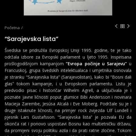
Početna
“Sarajevska lista”
Švedska se pridružila Evropskoj Uniji 1995. godine, te je tako
održala izbore za Evropski parlament u ljeto 1995. Inspirisana
prošlogodišnjom kampanjom
“Evropa počinje u Sarajevu”
u
Francuskoj, grupa švedskih intelektualaca i umjetnika osnovala
je stranku “Sarajevska lista” (Sarajevolistan), kako bi “Bosni dali
glas” tokom kampanje, i u Evropskom parlamentu. Listu je
predvodio pisac i historičar Wilhelm Agrell, a uključivala je i
poznate javne ličnosti poput glumice Bibi Andersson i novinara
Macieja Zarembe, Jesúsa Alcalá i Eve Moberg. Podržale su je i
druge istaknute ličnosti, na primjer rock zvijezda Ulf Lundell i
pjesnik Lars Gustafsson. “Sarajevska lista” je pozvala EU da
okonča rat i ponovo uspostavi Bosnu kao multietničku državu,
da promijeni svoju politiku azila i da prati ratne zločine. Tokom