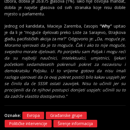
izbora, dobila je 26.875 glasova (1%). Iako nije osvojila mandat,
dobila je najviše glasova od svih stranaka koje nisu dobile
mjesto u parlamentu.
Jednog od kandidata, Macieja Zaremba, časopis
“Why”
upitao
je da li je “moguće djelovati preko Liste za Sarajevo, štrajkova
glađu, pacifističkih akcija za mir?” Odgovorio je: „
Da, moguće je.
Moramo vjerovati da je to moguće. Čak i ako to nije moguće,
svejedno morate djelovati. Po porijeklu sam Poljak i mogu reći
da su najbolji naučnici, intelektualci, umjetnici, ljekari
početkom sedamdesetih pokrenuli pokret za nezavisnu i
demokratsku Poljsku. U to vrijeme gotovo da nisu imali
razloga vjerovati da će ovaj pokret postići bilo kakav uspjeh jer
se činilo da će SSSR ostati zauvijek. Nisu to učinili jer su
procijenili da će njihovi postupci donijeti uspjeh: učinili su to
da zadrže vlastito dostojanstvo.”
Oznake:
Evropa
Građanske grupe
Političke intervencije
Širenje informacija