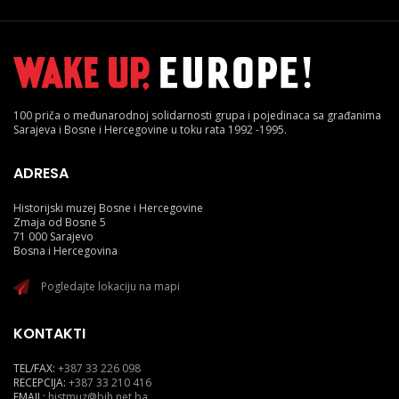
100 priča o međunarodnoj solidarnosti grupa i pojedinaca sa građanima
Sarajeva i Bosne i Hercegovine u toku rata 1992 -1995.
ADRESA
Historijski muzej Bosne i Hercegovine
Zmaja od Bosne 5
71 000 Sarajevo
Bosna i Hercegovina
Pogledajte lokaciju na mapi
KONTAKTI
TEL/FAX:
+387 33 226 098
RECEPCIJA:
+387 33 210 416
EMAIL:
histmuz@bih.net.ba