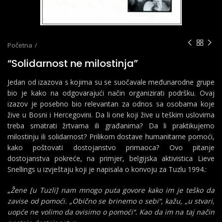
Početna
“Solidarnost ne milostinja”
Jedan od izazova s kojima su se suočavale međunarodne grupe
bio je kako na odgovarajući način organizirati podršku. Ovaj
izazov je posebno bio relevantan za odnos sa osobama koje
žive u Bosni i Hercegovini. Da li one koji žive u teškim uslovima
treba smatrati žrtvama ili građanima? Da li praktikujemo
milostinju ili solidarnost? Prilikom dostave humanitarne pomoći,
kako poštovati dostojanstvo primaoca? Ovo pitanje
dostojanstva pokreće, na primjer, belgijska aktivistica Lieve
Snellings u izvještaju koji je napisala o konvoju za Tuzlu 1994.:
„
Žene [u Tuzli] nam mnogo puta govore kako im je teško da
zavise od pomoći. „Obično se brinemo o sebi“, kažu, „u stvari,
uopće ne volimo da ovisimo o pomoći“. Kao da im na taj način