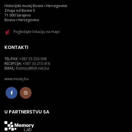
Historijski muzej Bosne i Hercegovine
Zmaja od Bosne 5
71 000 Sarajevo
Bosna i Hercegovina
Pogledajte lokaciju na mapi
KONTAKTI
TEL/FAX:
+387 33 226 098
RECEPCIJA:
+387 33 210 416
EMAIL:
histmuz@bih.net.ba
www.muzej.ba
U PARTNERSTVU SA