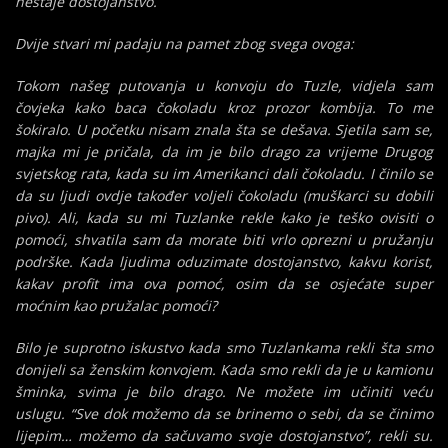
nestaje dostojanstvo.
Dvije stvari mi padaju na pamet zbog svega ovoga:
Tokom našeg putovanja u konvoju do Tuzle, vidjela sam
čovjeka kako baca čokoladu kroz prozor kombija. To me
šokiralo. U početku nisam znala šta se dešava. Sjetila sam se,
majka mi je pričala, da im je bilo drago za vrijeme Drugog
svjetskog rata, kada su im Amerikanci dali čokoladu. I činilo se
da su ljudi ovdje također voljeli čokoladu (muškarci su dobili
pivo). Ali, kada su mi Tuzlanke rekle kako je teško ovisiti o
pomoći, shvatila sam da morate biti vrlo oprezni u pružanju
podrške. Kada ljudima oduzimate dostojanstvo, kakvu korist,
kakav profit ima ova pomoć, osim da se osjećate super
moćnim kao pružalac pomoći?
Bilo je suprotno iskustvo kada smo Tuzlankama rekli šta smo
donijeli sa ženskim konvojem.
Kada smo rekli da je u kamionu
šminka, svima je bilo drago.
Ne možete im učiniti veću
uslugu. “Sve dok možemo da se brinemo o sebi, da se činimo
lijepim… možemo da sačuvamo svoje dostojanstvo”, rekli su.