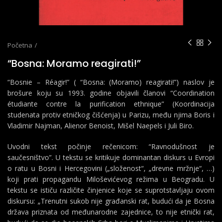
Početna
“Bosna: Moramo reagirati!”
“Bosnie – Réagir!” ( “Bosna: (Moramo) reagirati!”) naslov je
brošure koju su 1993. godine objavili članovi “Coordination
étudiante contre la purification ethnique” (Koordinacija
studenata protiv etničkog čišćenja) u Parizu, među njima Boris i
Vladimir Najman, Alienor Benoist, Mišel Naepels i Juli Biro.
Uvodni tekst počinje rečenicom: “Ravnodušnost je
saučesništvo”. U tekstu se kritikuje dominantan diskurs u Evropi
o ratu u Bosni i Hercegovini („složenost“, „drevne mržnje“, …)
koji prati propagandu Miloševićevog režima u Beogradu. U
tekstu se ističu različite činjenice koje se suprotstavljaju ovom
diskursu: „Trenutni sukob nije građanski rat, budući da je Bosna
država priznata od međunarodne zajednice, to nije etnički rat,