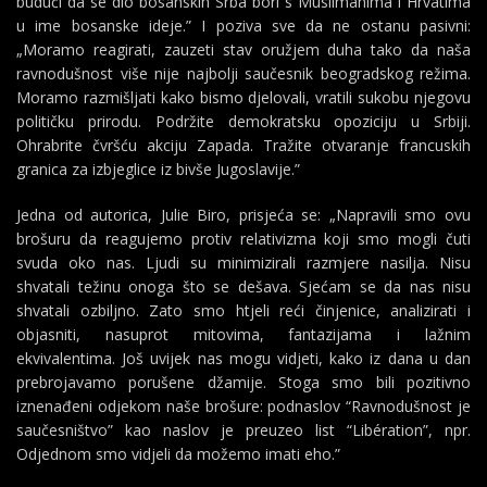
budući da se dio bosanskih Srba bori s Muslimanima i Hrvatima
u ime bosanske ideje.” I poziva sve da ne ostanu pasivni:
„Moramo reagirati, zauzeti stav oružjem duha tako da naša
ravnodušnost više nije najbolji saučesnik beogradskog režima.
Moramo razmišljati kako bismo djelovali, vratili sukobu njegovu
političku prirodu. Podržite demokratsku opoziciju u Srbiji.
Ohrabrite čvršću akciju Zapada. Tražite otvaranje francuskih
granica za izbjeglice iz bivše Jugoslavije.”
Jedna od autorica, Julie Biro, prisjeća se: „Napravili smo ovu
brošuru da reagujemo protiv relativizma koji smo mogli čuti
svuda oko nas. Ljudi su minimizirali razmjere nasilja. Nisu
shvatali težinu onoga što se dešava. Sjećam se da nas nisu
shvatali ozbiljno. Zato smo htjeli reći činjenice, analizirati i
objasniti, nasuprot mitovima, fantazijama i lažnim
ekvivalentima. Još uvijek nas mogu vidjeti, kako iz dana u dan
prebrojavamo porušene džamije. Stoga smo bili pozitivno
iznenađeni odjekom naše brošure: podnaslov “Ravnodušnost je
saučesništvo” kao naslov je preuzeo list “Libération”, npr.
Odjednom smo vidjeli da možemo imati eho.”