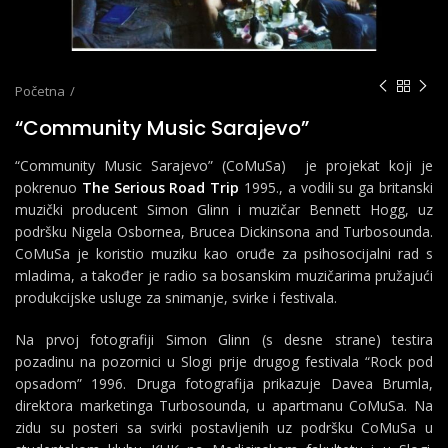
Početna
“Community Music Sarajevo”
“Community Music Sarajevo” (CoMuSa) je projekat koji je
pokrenuo
The Serious Road Trip
1995., a vodili su ga britanski
muzički producent Simon Glinn i muzičar Bennett Hogg, uz
podršku Nigela Osbornea, Brucea Dickinsona and Turbosounda.
CoMuSa je koristio muziku kao oruđe za psihosocijalni rad s
mladima, a također je radio sa bosanskim muzičarima pružajući
produkcijske usluge za snimanje, svirke i festivala.
Na prvoj fotografiji Simon Glinn (s desne strane) testira
pozadinu na pozornici u Slogi prije drugog festivala “Rock pod
opsadom” 1996. Druga fotografija prikazuje Davea Brumla,
direktora marketinga Turbosounda, u apartmanu CoMuSa. Na
zidu su posteri sa svirki postavljenih uz podršku CoMuSa u