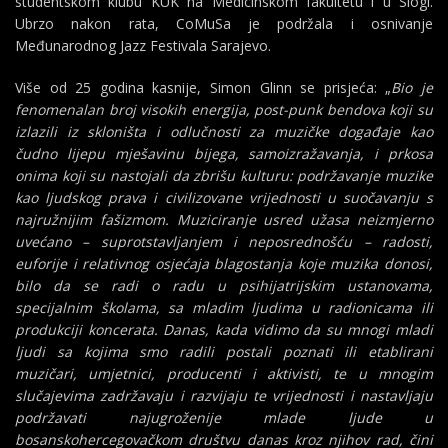
studentskom klubu KUK na Medicinskom fakultetu i u Slogi.
Ubrzo nakon rata, CoMuSa je podržala i osnivanje
Međunarodnog Jazz Festivala Sarajevo.
Više od 25 godina kasnije, Simon Glinn se prisjeća: „
Bio je
fenomenalan broj visokih energija, post-punk bendova koji su
izlazili iz skloništa i odlučnosti za muzičke događaje kao
čudno lijepu mješavinu bijega, samoizražavanja, i prkosa
onima koji su nastojali da zbrišu kulturu: podržavanje muzike
kao ljudskog prava i civilizovane vrijednosti u suočavanju s
najružnijim fašizmom. Muziciranje usred užasa neizmjerno
uvećano – suprotstavljanjem i neposrednošću – radosti,
euforije i relativnog osjećaja blagostanja koje muzika donosi,
bilo da se radi o radu u psihijatrijskim ustanovama,
specijalnim školama, sa mladim ljudima u radionicama ili
produkciji koncerata. Danas, kada vidimo da su mnogi mladi
ljudi sa kojima smo radili postali poznati ili etablirani
muzičari, umjetnici, producenti i aktivisti, te u mnogim
slučajevima zadržavaju i razvijaju te vrijednosti i nastavljaju
podržavati najugroženije mlade ljude u
bosanskohercegovačkom društvu danas kroz njihov rad, čini