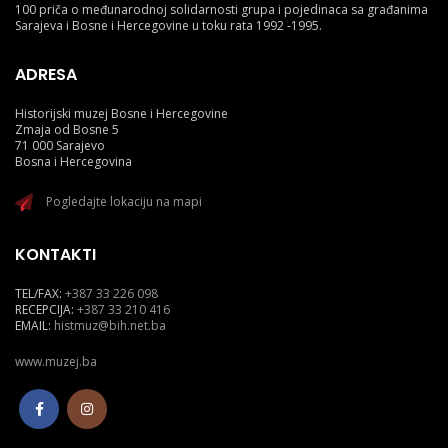
100 priča o međunarodnoj solidarnosti grupa i pojedinaca sa građanima
Sarajeva i Bosne i Hercegovine u toku rata 1992 -1995.
ADRESA
Historijski muzej Bosne i Hercegovine
Zmaja od Bosne 5
71 000 Sarajevo
Bosna i Hercegovina
Pogledajte lokaciju na mapi
KONTAKTI
TEL/FAX:
+387 33 226 098
RECEPCIJA:
+387 33 210 416
EMAIL:
histmuz@bih.net.ba
www.muzej.ba