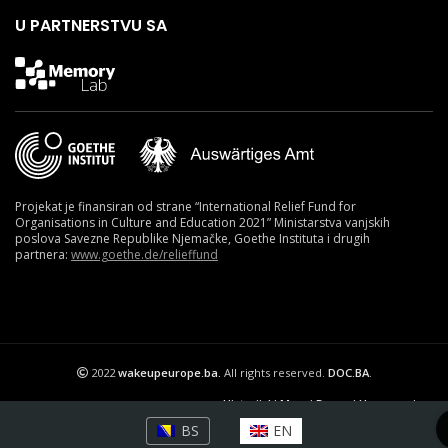
U PARTNERSTVU SA
Projekat je finansiran od strane “International Relief Fund for
Organisations in Culture and Education 2021” Ministarstva vanjskih
poslova Savezne Republike Njemačke, Goethe Instituta i drugih
partnera:
www.goethe.de/relieffund
2022
wakeupeurope.ba.
All rights reserved.
DOC.BA
.
Historijski Muzej Bosne i Hercegovine.
BS
EN