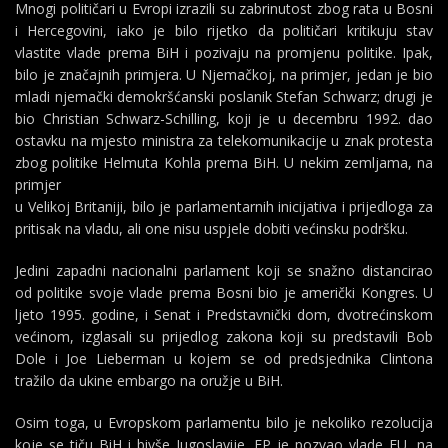
Mnogi političari u Evropi izrazili su zabrinutost zbog rata u Bosni
i Hercegovini, iako je bilo rijetko da političari kritikuju stav
vlastite vlade prema BiH i pozivaju na promjenu politike. Ipak,
bilo je značajnih primjera. U Njemačkoj, na primjer, jedan je bio
mladi njemački demokršćanski poslanik Stefan Schwarz; drugi je
bio Christian Schwarz-Schilling, koji je u decembru 1992. dao
ostavku na mjesto ministra za telekomunikacije u znak protesta
zbog politike Helmuta Kohla prema BiH. U nekim zemljama, na
primjer
u Velikoj Britaniji, bilo je parlamentarnih inicijativa i prijedloga za
pritisak na vladu, ali one nisu uspjele dobiti većinsku podršku.
Jedini zapadni nacionalni parlament koji se snažno distancirao
od politike svoje vlade prema Bosni bio je američki Kongres. U
ljeto 1995. godine, i Senat i Predstavnički dom, dvotrećinskom
većinom, izglasali su prijedlog zakona koji su predstavili Bob
Dole i Joe Lieberman u kojem se od predsjednika Clintona
tražilo da ukine embargo na oružje u BiH.
Osim toga, u Evropskom parlamentu bilo je nekoliko rezolucija
koje se tiču ​​BiH i bivše Jugoslavije. EP je pozvao vlade EU, na