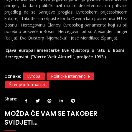
primjer, da daju politički azil ratnim dezerterima, da prihvate
prijedlog da se Sarajevo proglasi Evropskom prijestolnicom
kulture, i također da otpuste lorda Owena kao posrednika EU za
Bosnu i Hercegovinu. Članovi Evropskog parlamenta koji su bili
posebno posvećeni Bosni i Hercegovini bili su Alexander Langer
(Italija), Eva Quistorp (Njemačka) i José Mendiluce (Španija).
Izjava europarlamentarke Eve Quistorp o ratu u Bosni i
Hercegovini ("Vierte Welt Aktuell", proljeće 1993.)
Oznake:
Evropa
Političke intervencije
Širenje informacija
Share
MOŽDA ĆE VAM SE TAKOĐER
SVIDJETI…