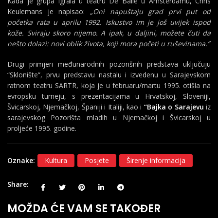
Kada je grupa igrala u teatru De Balie u Amsterdamu, Chris
Keulemans je napisao:
„Oni napuštaju grad prvi put od
početka rata u aprilu 1992. Iskustvo im je još uvijek ispod
kože. Sviraju skoro nijemo. A ipak, u daljini, možete čuti da
nešto dolazi: novi oblik života, koji mora početi u ruševinama.”
Drugi primjeri međunarodnih pozorišnih predstava uključuju
“Sklonište”, prvu predstavu nastalu i izvedenu u Sarajevskom
ratnom teatru SARTR, koja je u februaru/martu 1995. otišla na
evropsku turneju, s prezentacijama u Hrvatskoj, Sloveniji,
Švicarskoj, Njemačkoj, Španiji i Italiji, kao i
“Bajka o Sarajevu
iz
sarajevskog Pozorišta mladih u Njemačkoj i Švicarskoj u
proljeće 1995. godine.
Oznake:
Kultura
Posjete
Širenje informacija
Share
MOŽDA ĆE VAM SE TAKOĐER