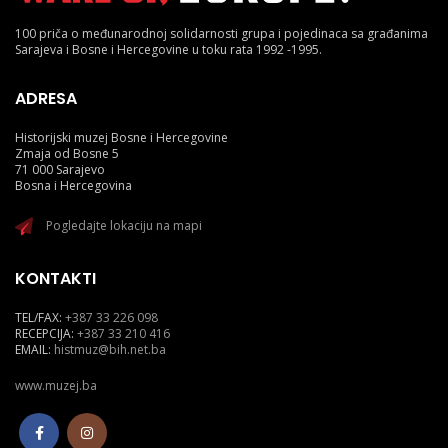
100 priča o međunarodnoj solidarnosti grupa i pojedinaca sa građanima
Sarajeva i Bosne i Hercegovine u toku rata 1992 -1995.
ADRESA
Historijski muzej Bosne i Hercegovine
Zmaja od Bosne 5
71 000 Sarajevo
Bosna i Hercegovina
Pogledajte lokaciju na mapi
KONTAKTI
TEL/FAX:
+387 33 226 098
RECEPCIJA:
+387 33 210 416
EMAIL:
histmuz@bih.net.ba
www.muzej.ba