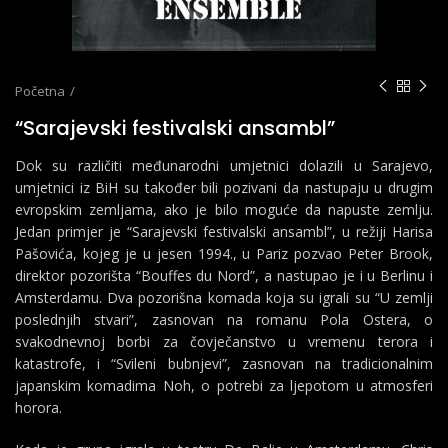
Početna
“Sarajevski festivalski ansambl”
Dok su različiti međunarodni umjetnici dolazili u Sarajevo,
umjetnici iz BiH su također bili pozivani da nastupaju u drugim
evropskim zemljama, ako je bilo moguće da napuste zemlju.
Jedan primjer je “Sarajevski festivalski ansambl”, u režiji Harisa
Pašovića, kojeg je u jesen 1994., u Pariz pozvao Peter Brook,
direktor pozorišta “Bouffes du Nord”, a nastupao je i u Berlinu i
Amsterdamu. Dva pozorišna komada koja su igrali su “U zemlji
poslednjih stvari”, zasnovan na romanu Pola Ostera, o
svakodnevnoj borbi za čovječanstvo u vremenu terora i
katastrofe, i “Svileni bubnjevi”, zasnovan na tradicionalnim
japanskim komadima Noh, o potrebi za ljepotom u atmosferi
horora.