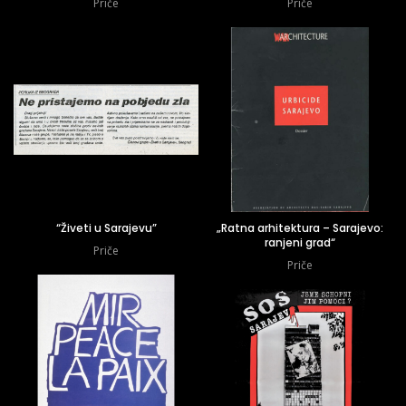
Priče
Priče
“Živeti u Sarajevu”
„Ratna arhitektura – Sarajevo:
ranjeni grad“
Priče
Priče