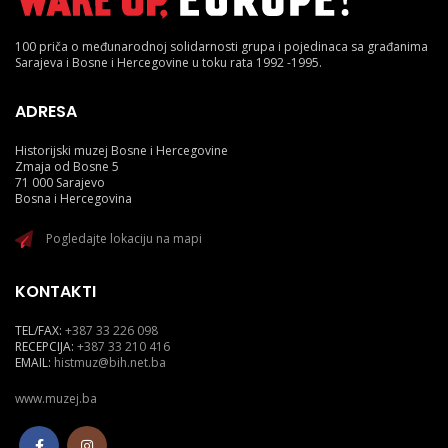
100 priča o međunarodnoj solidarnosti grupa i pojedinaca sa građanima
Sarajeva i Bosne i Hercegovine u toku rata 1992 -1995.
ADRESA
Historijski muzej Bosne i Hercegovine
Zmaja od Bosne 5
71 000 Sarajevo
Bosna i Hercegovina
Pogledajte lokaciju na mapi
KONTAKTI
TEL/FAX:
+387 33 226 098
RECEPCIJA:
+387 33 210 416
EMAIL:
histmuz@bih.net.ba
www.muzej.ba