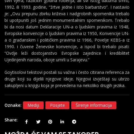
svih vjera, različitih godina rođenja, ali svi istog datuma smrti,
1992. ili 1993. godine, “žrtve jedne i isto barbarstvo”. I nastavio
je: „Ovu prepunu zbirku križeva i nadgrobnih spomenika trebalo
bi upotpuniti još jednim monumentalnim spomenikom. Trebalo
bi da nosi datum Deklaracije UN-a o ljudskim pravima iz 1948,
Evropske konvencije o ljudskim pravima iz 1950, Konvencije UN-
a o građanskim i političkim pravima iz 1966, Povelje KEBS-a iz
1990. i čuvene Ženevske konvencije, a ispod bi trebalo pisati:
“Ovdje leži dostojanstvo Evropske zajednice i kredibilitet
Ujedinjenih naroda, oboje umrli u Sarajevu.”
Goytisolovi tekstovi postali su važna i često citirana referenca za
druge koji su dijelili njegove ideje. Njegovi izvještaji su ubrzo
sakupljeni u knjigu koja je prevedena na nekoliko drugih jezika.
Oznake:
Mediji
Posjete
Širenje informacija
Share