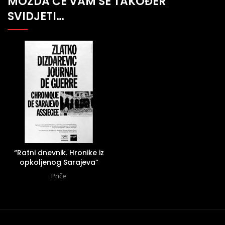
MOŽDA ĆE VAM SE TAKOĐER
SVIDJETI…
“Ratni dnevnik. Hronike iz
opkoljenog Sarajeva”
Priče