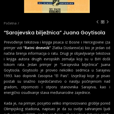
Početna
“Sarajevska bilježnica” Juana Goytisola
Prevođenje tekstova i knjiga pisaca iz Bosne i Hercegovine (za
primjer vidi
“Ratni dnevnik”
Zlatka Dizdarevića) bio je jedan od
načina širenja informacija o ratu. Drugi je objavljivanje tekstova
i knjiga autora drugih evropskih zemalja koji su u BiH došli
tokom rata. Jedan primjer je “Sarajevska bilježnica” Juana
Goytisola. Goytisolo je proveo nekoliko sedmica u Sarajevu
1993. kao dopisnik časopisa “El Pais”. Izvještaji koje je pisao
postali su snažno svjedočanstvo o nasilju počinjenom nad
gradom, otpornosti i otporu stanovnika Sarajeva, kao i
energično osuđivanje stava međunarodne zajednice.
Kada je, na primjer, posjetio veliko improvizovano groblje pored
Olimpijskog stadiona, napisao je da su ovdje sahranjeni ljudi