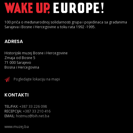
100 priča o međunarodnoj solidarnosti grupa i pojedinaca sa građanima
Sarajeva i Bosne i Hercegovine u toku rata 1992 -1995.
ADRESA
Historijski muzej Bosne i Hercegovine
Zmaja od Bosne 5
71 000 Sarajevo
Bosna i Hercegovina
Pogledajte lokaciju na mapi
KONTAKTI
TEL/FAX:
+387 33 226 098
RECEPCIJA:
+387 33 210 416
EMAIL:
histmuz@bih.net.ba
www.muzej.ba